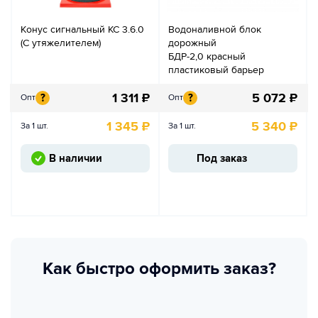
Конус сигнальный КС 3.6.0
Водоналивной блок
(С утяжелителем)
дорожный
БДР-2,0 красный
пластиковый барьер
1 311
₽
5 072
₽
?
?
Опт
Опт
1 345
₽
5 340
₽
За 1 шт.
За 1 шт.
В наличии
Под заказ
Как быстро оформить заказ?