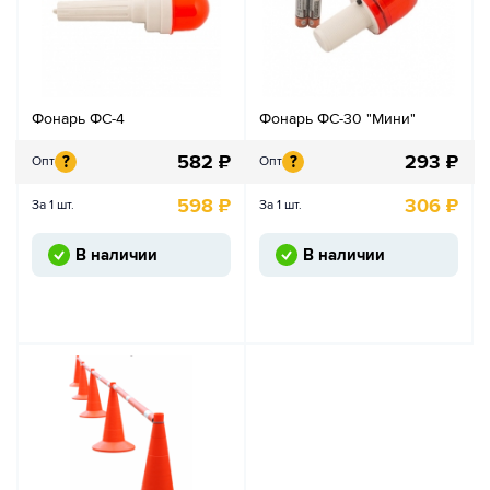
Фонарь ФС-4
Фонарь ФС-30 "Мини"
582
₽
293
₽
?
?
Опт
Опт
598
₽
306
₽
За 1 шт.
За 1 шт.
В наличии
В наличии