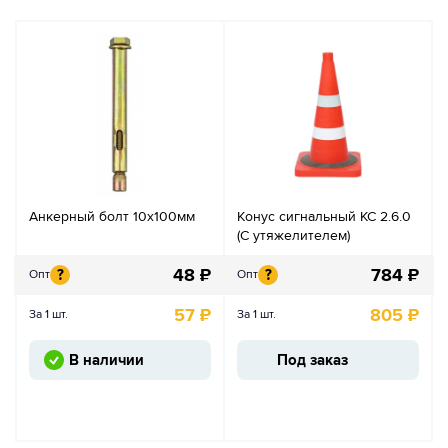
Анкерный болт 10х100мм
Конус сигнальный КС 2.6.0
(С утяжелителем)
48
₽
784
₽
?
?
Опт
Опт
57
₽
805
₽
За 1 шт.
За 1 шт.
В наличии
Под заказ