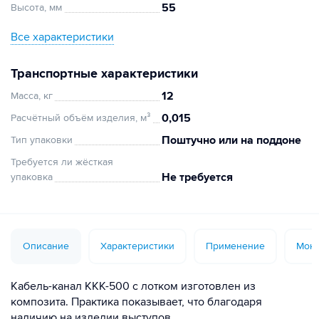
55
Высота, мм
Все характеристики
Транспортные характеристики
12
Масса, кг
0,015
Расчётный объём изделия, м³
Поштучно или на поддоне
Тип упаковки
Требуется ли жёсткая
Не требуется
упаковка
Описание
Характеристики
Применение
Монт
Кабель-канал ККК-500 с лотком изготовлен из
композита. Практика показывает, что благодаря
наличию на изделии выступов,