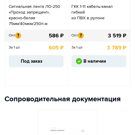
Сигнальная лента ЛО-250
ГКК 1-11 кабель-канал
«Проход запрещен!»,
гибкий
красно-белая
из ПВХ в рулоне
75мм/40мкм/250п.м
586
₽
3 519
₽
?
?
Опт
Опт
605
₽
3 789
₽
За 1 шт.
За 1 шт.
Под заказ
В наличии
Сопроводительная документация