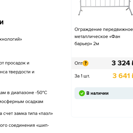
и
Ограждение передвижное
металлическое «Фан
хнологий»
барьер» 2м
3 324
от просадок и
Опт
?
нса твердости и
3 641
За 1 шт.
ам в диапазоне -50°C
В наличии
тмосферным осадкам
счет замка типа «пазл»
ного соединения «шип-