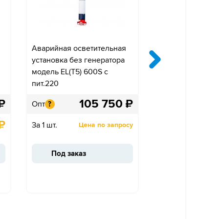
Аварийная осветительная
Сигнальная лен
установка без генератора
«Проход запрещ
модель EL(T5) 600S с
красно-белая
пит.220
75мм/40мкм/25
₽
105 750
₽
Опт
Опт
?
?
₽
За 1 шт.
За 1 шт.
Цена по запросу
Под заказ
Под заказ