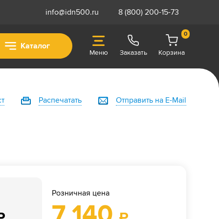
info@idn500.ru
8 (800) 200-15-73
0
Каталог
Меню
Заказать
Корзина
ст
Распечатать
Отправить на E-Mail
Розничная цена
7 140
₽
₽