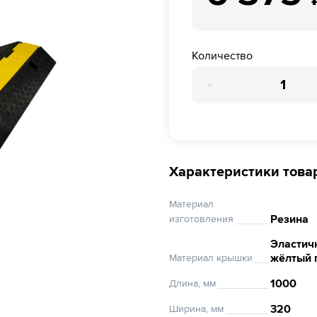
Количество
-
Характеристики това
Материал
Резина
изготовления
Эластич
жёлтый 
Материал крышки
1000
Длина, мм
320
Ширина, мм