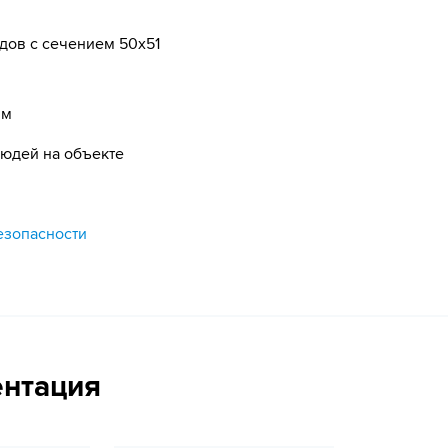
дов с сечением 50х51
ям
людей на объекте
езопасности
ентация