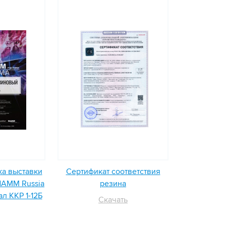
ка выставки
Сертификат соответствия
 NAMM Russia
резина
л ККР 1-12Б
Скачать