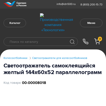
info@idn500.ru
8 (800) 200-15-73
Каталог
Меню
0
Колесоотбойники
Светоотражатели для колесоотбойников
Светоотражатель самоклеящийся
желтый 144х60х52 параллелограмм
00-00008018
Код товара: