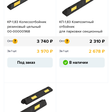
КР-1,83 Колесоотбойник
КП-1,83 Композитный
резиновый цельный
отбойник
00-00000968
для парковки секционный
3 740
₽
2 310
₽
?
?
Опт
Опт
3 970
₽
2 678
₽
За 1 шт.
За 1 шт.
Под заказ
В наличии