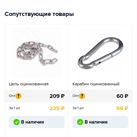
Сопутствующие товары
Цепь оцинкованная
Карабин оцинкованный
209
₽
60
₽
?
?
Опт
Опт
225
₽
66
₽
За 1 шт.
За 1 шт.
В наличии
В наличии