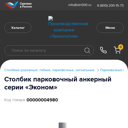
info@idn500.ru
8 (800) 200-15-73
Каталог
Меню
0
Столбики дорожные: гибкие, парковочные, сигнальные
Парковочные ст
Столбик парковочный анкерный
серии «Эконом»
00000004980
Код товара: