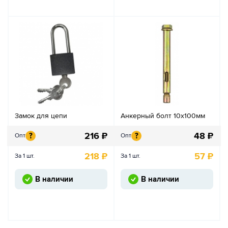
Замок для цепи
Анкерный болт 10х100мм
216
₽
48
₽
?
?
Опт
Опт
218
₽
57
₽
За 1 шт.
За 1 шт.
В наличии
В наличии