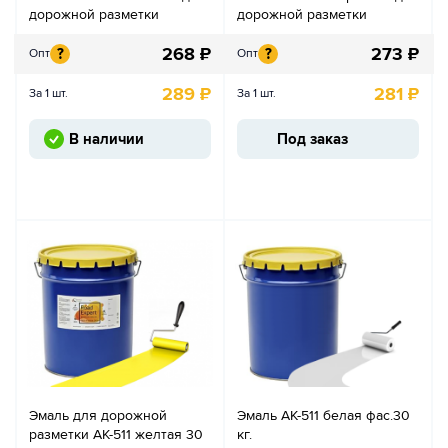
дорожной разметки
дорожной разметки
268
₽
273
₽
?
?
Опт
Опт
289
₽
281
₽
За 1 шт.
За 1 шт.
В наличии
Под заказ
Эмаль для дорожной
Эмаль АК-511 белая фас.30
разметки АК-511 желтая 30
кг.