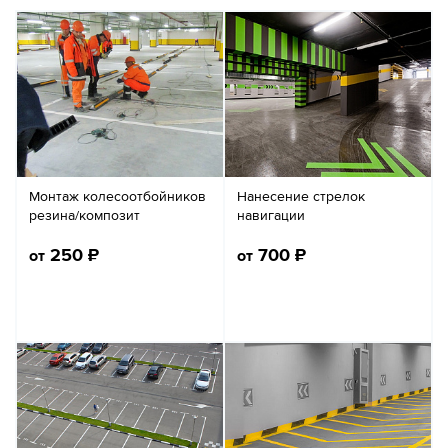
Монтаж колесоотбойников
Нанесение стрелок
резина/композит
навигации
250
₽
700
₽
от
от