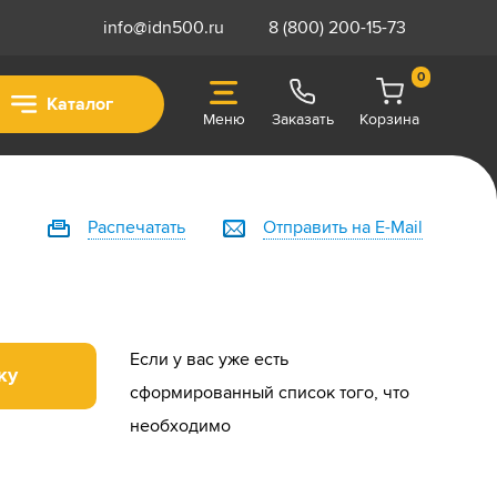
info@idn500.ru
8 (800) 200-15-73
0
Каталог
Меню
Заказать
Корзина
Распечатать
Отправить на E-Mail
Если у вас уже есть
ку
сформированный список того, что
необходимо