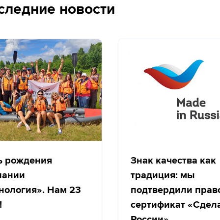
следние новости
ь рождения
Знак качества как
пании
традиция: мы
нология». Нам 23
подтвердили прав
!
сертификат «Сдел
России»