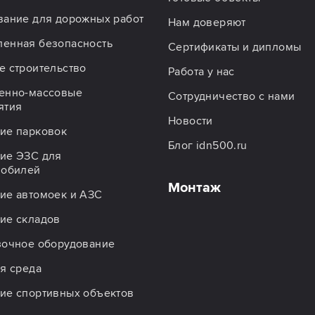
вание для дорожных работ
Нам доверяют
енная безопасность
Сертификаты и дипломы
 строительство
Работа у нас
енно-массовые
Сотрудничество с нами
ятия
Новости
ие парковок
Блог idn500.ru
ие ЭЗС для
мобилей
Монтаж
ие автомоек и АЗС
ие складов
зочное оборудование
я среда
ие спортивных объектов