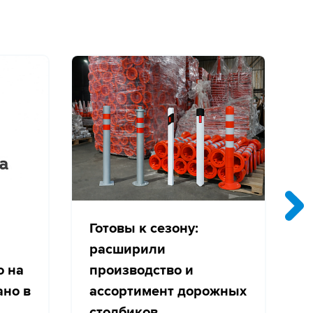
Готовы к сезону:
расширили
о на
производство и
с
ано в
ассортимент дорожных
столбиков