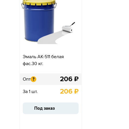
Эмаль АК-511 белая
фас.30 кг.
206
₽
Опт
?
206
₽
За 1 шт.
Под заказ