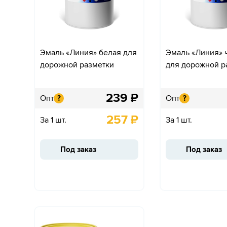
Эмаль «Линия» белая для
Эмаль «Линия» 
дорожной разметки
для дорожной р
239
₽
Опт
Опт
?
?
257
₽
За 1 шт.
За 1 шт.
Под заказ
Под заказ