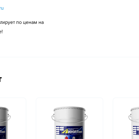
ru
тирует по ценам на
е!
т