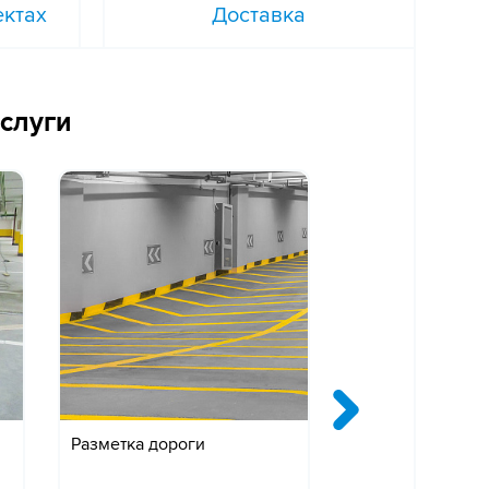
ектах
Доставка
слуги
в
Разметка дороги
Сигнальная раз
колонн, маркиро