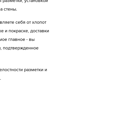
 разметки, установкой
а стены.
вляете себя от хлопот
е и покраске, доставки
мое главное - вы
ы, подтвержденное
елостности разметки и
.