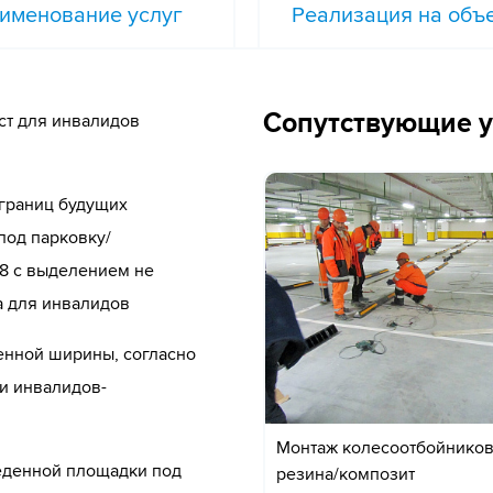
именование услуг
Реализация на объ
Сопутствующие у
ст для инвалидов
границ будущих
под парковку/
18 с выделением не
а для инвалидов
енной ширины, согласно
ки инвалидов-
Монтаж колесоотбойнико
еденной площадки под
резина/композит