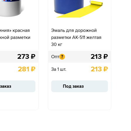
иния» красная
Эмаль для дорожной
жной разметки
разметки АК-511 желтая
30 кг
273
₽
213
₽
Опт
?
281
₽
213
₽
За 1 шт.
заказ
Под заказ