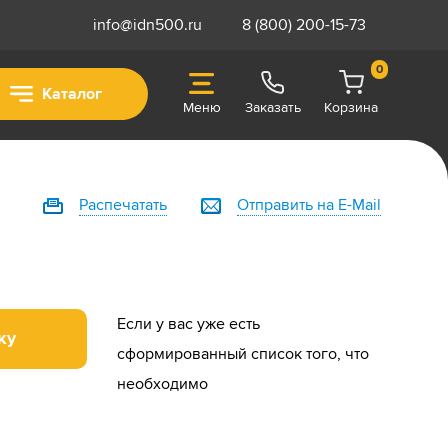
info@idn500.ru
8 (800) 200-15-73
0
Каталог
Меню
Заказать
Корзина
Распечатать
Отправить на E-Mail
Если у вас уже есть
ку
сформированный список того, что
необходимо