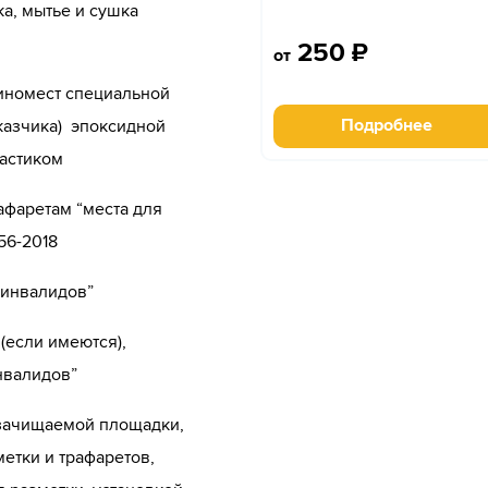
а, мытье и сушка
250
₽
от
иномест специальной
Подробнее
казчика) эпоксидной
ластиком
афаретам “места для
56-2018
 инвалидов”
(если имеются),
нвалидов”
 зачищаемой площадки,
етки и трафаретов,