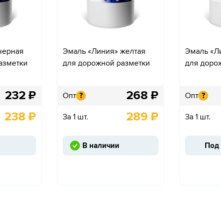
черная
Эмаль «Линия» желтая
Эмаль «Л
азметки
для дорожной разметки
для доро
232
₽
268
₽
Опт
Опт
?
?
238
₽
289
₽
За 1 шт.
За 1 шт.
В наличии
Под 