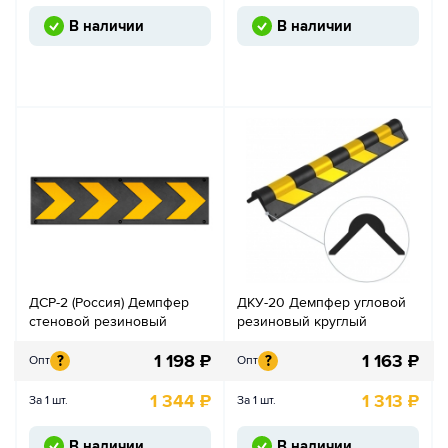
В наличии
В наличии
ДСР-2 (Россия) Демпфер
ДКУ-20 Демпфер угловой
стеновой резиновый
резиновый круглый
1 198
₽
1 163
₽
?
?
Опт
Опт
1 344
₽
1 313
₽
За 1 шт.
За 1 шт.
В наличии
В наличии