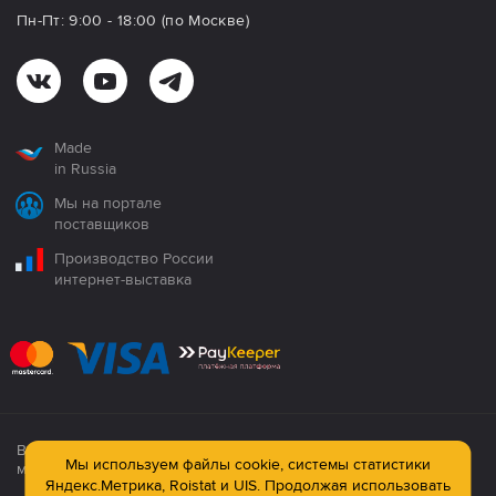
Пн-Пт: 9:00 - 18:00 (по Москве)
Made
in Russia
Мы на портале
поставщиков
Производство России
интернет-выставка
Все продукция сертифицирована. Использование
Мы используем файлы cookie, системы статистики
материалов сайта строго запрещено!
Яндекс.Метрика, Roistat и UIS. Продолжая использовать