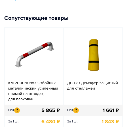
Сопутствующие товары
КМ-2000/108х3 Отбойник
ДС-120 Демпфер защитный
металлический усиленный
для стеллажей
прямой на отводах,
для парковки
5 865
₽
1 661
₽
?
?
Опт
Опт
6 480
₽
1 843
₽
За 1 шт.
За 1 шт.