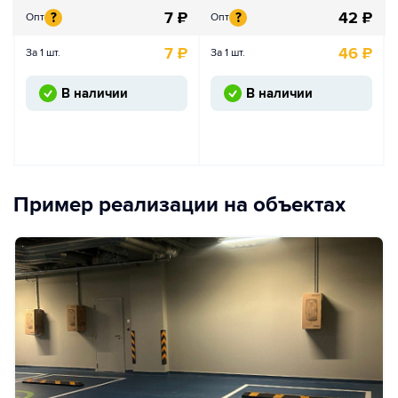
7
₽
42
₽
?
?
Опт
Опт
7
₽
46
₽
За 1 шт.
За 1 шт.
В наличии
В наличии
Пример реализации на объектах