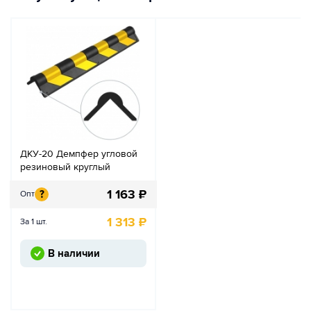
ДКУ-20 Демпфер угловой
резиновый круглый
1 163
₽
?
Опт
1 313
₽
За 1 шт.
В наличии