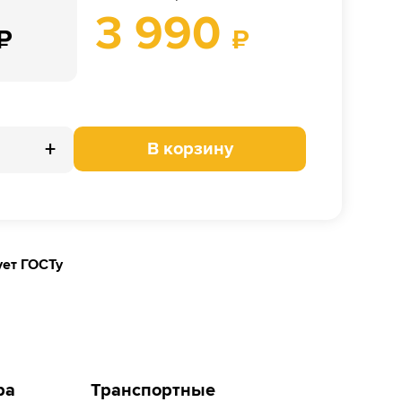
3 990
₽
₽
+
В корзину
ует ГОСТу
ра
Транспортные