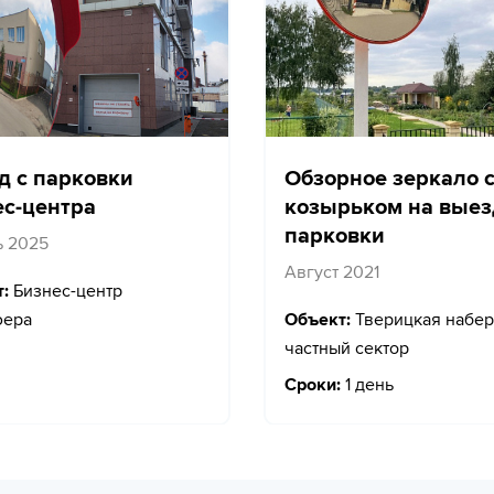
д с парковки
Обзорное зеркало 
ес-центра
козырьком на выез
парковки
ь 2025
Август 2021
:
Бизнес-центр
фера
Объект:
Тверицкая набер
частный сектор
Сроки:
1 день