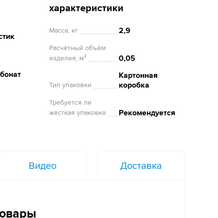
характеристики
2,9
Масса, кг
стик
Расчётный объём
0,05
изделия, м³
бонат
Картонная
коробка
Тип упаковки
Требуется ли
Рекомендуется
жёсткая упаковка
Видео
Доставка
товары