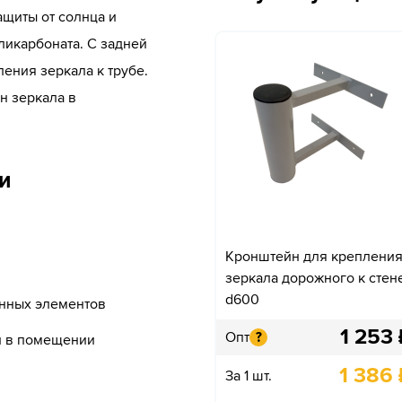
ащиты от солнца и
ликарбоната. С задней
ения зеркала к трубе.
н зеркала в
и
Кронштейн для креплени
зеркала дорожного к стен
d600
янных элементов
1 253
Опт
?
и в помещении
1 386
За 1 шт.