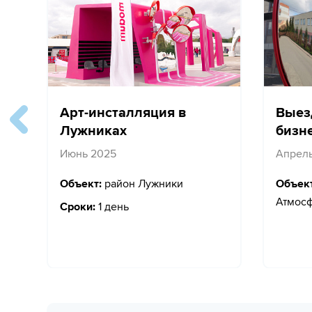
Арт-инсталляция в
Выез
Лужниках
бизн
Июнь 2025
Апрел
Объект:
район Лужники
Объект
Атмос
Сроки:
1 день