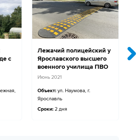
с
Лежачий полицейский у
О
де с
Ярославского высшего
п
военного училища ПВО
Ап
Июнь 2021
Об
ежная,
Объект:
ул. Наумова, г.
Го
Ярославль
Ср
Сроки:
2 дня