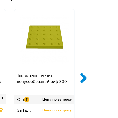
я
Тактильная плитка
"Фантом"-3000 С
е
конусообразный риф 300
Цифра круглая 
₽
Опт
Опт
?
?
Цена по запросу
Цен
₽
За 1 шт.
За 1 шт.
Цена по запросу
Цен