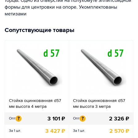
торцы. Одно из отверстий на полухомуте эллипсоидной
формы для центровки на опоре. Укомплектованы
метизами
Сопутствующие товары
Стойка оцинкованная d57
Стойка оцинкованная d57
мм высота 4 метра
мм высота 3 метра
3 101
₽
2 326
₽
?
?
Опт
Опт
3 427
₽
2 570
₽
За 1 шт.
За 1 шт.