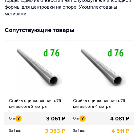
торцы. Одно из отверстий на полухомуте эллипсоидной
формы для центровки на опоре. Укомплектованы
метизами
Сопутствующие товары
Стойка оцинкованная d76
Стойка оцинкованная d76
мм высота 3 метра
мм высота 4 метра
3 061
₽
4 081
₽
?
?
Опт
Опт
3 383
₽
4 511
₽
За 1 шт.
За 1 шт.