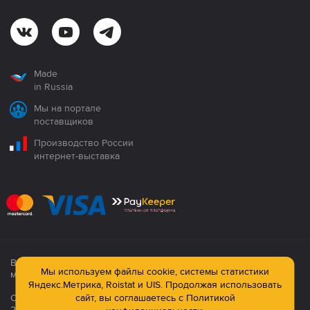
Made
in Russia
Мы на портале
поставщиков
Производство России
интернет-выставка
Все продукция сертифицирована. Использование
Мы используем файлы cookie, системы статистики
материалов сайта строго запрещено!
Яндекс.Метрика, Roistat и UIS. Продолжая использовать
сайт, вы соглашаетесь с
Политикой
Официальный сайт компании: © ООО ПК «Технология»,
2003—2026