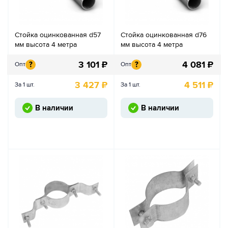
Стойка оцинкованная d57
Стойка оцинкованная d76
мм высота 4 метра
мм высота 4 метра
3 101
₽
4 081
₽
?
?
Опт
Опт
3 427
₽
4 511
₽
За 1 шт.
За 1 шт.
В наличии
В наличии