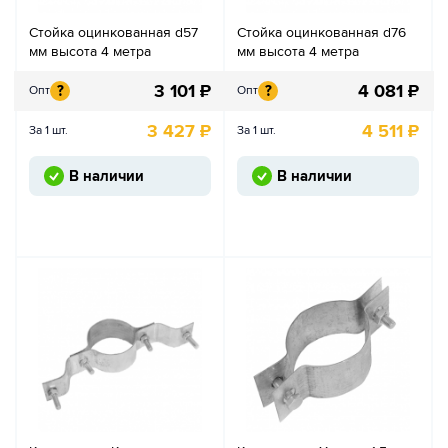
Стойка оцинкованная d57
Стойка оцинкованная d76
мм высота 4 метра
мм высота 4 метра
3 101
₽
4 081
₽
?
?
Опт
Опт
3 427
₽
4 511
₽
За 1 шт.
За 1 шт.
В наличии
В наличии