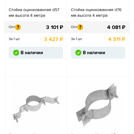
Стойка оцинкованная d57
Стойка оцинкованная d76
мм высота 4 метра
мм высота 4 метра
3 101
₽
4 081
₽
?
?
Опт
Опт
3 427
₽
4 511
₽
За 1 шт.
За 1 шт.
В наличии
В наличии