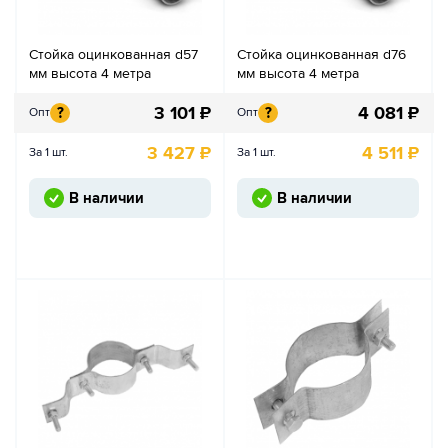
Стойка оцинкованная d57
Стойка оцинкованная d76
мм высота 4 метра
мм высота 4 метра
3 101
₽
4 081
₽
?
?
Опт
Опт
3 427
₽
4 511
₽
За 1 шт.
За 1 шт.
В наличии
В наличии