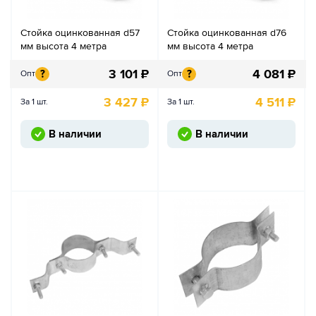
Стойка оцинкованная d57
Стойка оцинкованная d76
мм высота 4 метра
мм высота 4 метра
3 101
₽
4 081
₽
?
?
Опт
Опт
3 427
₽
4 511
₽
За 1 шт.
За 1 шт.
В наличии
В наличии