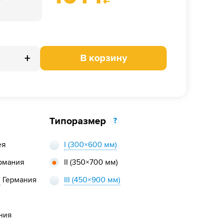
+
В корзину
Типоразмер
?
ея
I
(300×600 мм)
рмания
II
(350×700 мм)
,
Германия
III
(450×900 мм)
ния