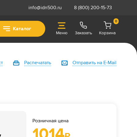
info@idn500.ru
8 (800) 200-15-73
0
Каталог
Меню
Заказать
Корзина
ст
Распечатать
Отправить на E-Mail
Розничная цена
1014
у
₽