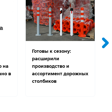
Готовы к сезону:
расширили
о на
производство и
с
ано в
ассортимент дорожных
столбиков