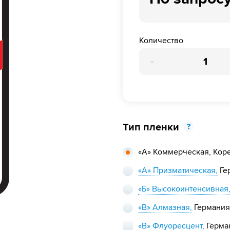
Количество
-
Тип пленки
?
«А» Коммерческая,
Кор
«А» Призматическая,
Ге
«Б» Высокоинтенсивная
«В» Алмазная,
Германия
«В» Флуоресцент,
Герма