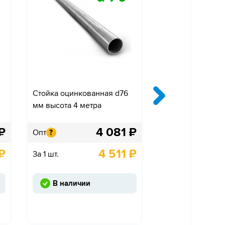
Стойка оцинкованная d76
Крепление «Ко
мм высота 4 метра
одностороннее»
₽
4 081
₽
Опт
Опт
?
?
₽
4 511
₽
За 1 шт.
За 1 шт.
В наличии
Под заказ