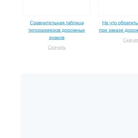
Сравнительная таблица
На что обратит
типоразмеров дорожных
при заказе доро
знаков
Скача
Скачать