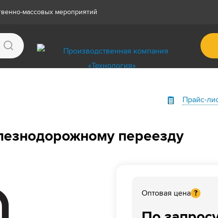
ственно-массовых мероприятий
Прайс-ли
елезнодорожному переезду
Оптовая цена
?
По запрос