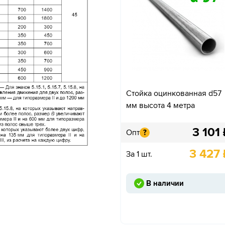
Стойка оцинкованная d57
мм высота 4 метра
3 101
Опт
?
3 427
За 1 шт.
В наличии