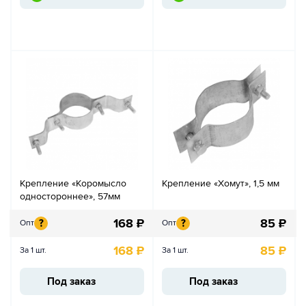
Крепление «Коромысло
Крепление «Хомут», 1,5 мм
одностороннее», 57мм
168
₽
85
₽
?
?
Опт
Опт
168
₽
85
₽
За 1 шт.
За 1 шт.
Под заказ
Под заказ