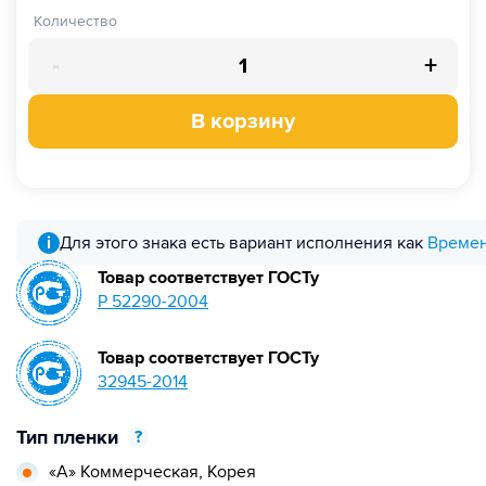
Количество
-
+
В корзину
i
Для этого знака есть вариант исполнения как
Времен
Товар соответствует ГОСТу
Р 52290-2004
Товар соответствует ГОСТу
32945-2014
Тип пленки
?
«А» Коммерческая,
Корея