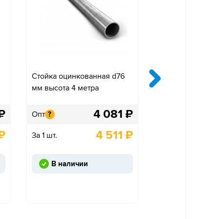
Стойка оцинкованная d76
Крепление «Ко
мм высота 4 метра
одностороннее»
₽
4 081
₽
Опт
Опт
?
?
₽
4 511
₽
За 1 шт.
За 1 шт.
В наличии
Под заказ