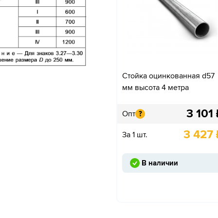
Стойка оцинкованная d57
мм высота 4 метра
3 101
Опт
?
3 427
За 1 шт.
В наличии