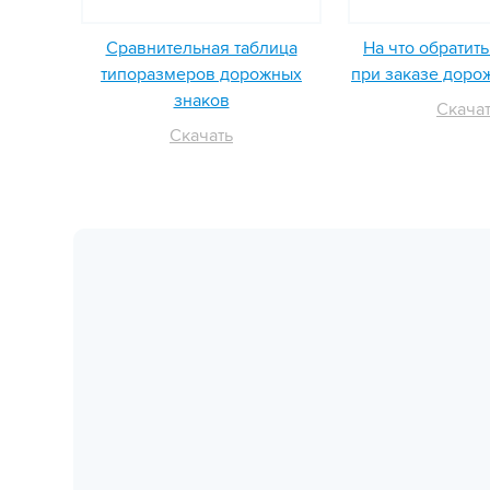
Сравнительная таблица
На что обратит
типоразмеров дорожных
при заказе доро
знаков
Скача
Скачать