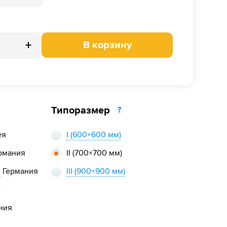
+
В корзину
Типоразмер
?
ея
I
(600×600 мм)
рмания
II
(700×700 мм)
,
Германия
III
(900×900 мм)
ния