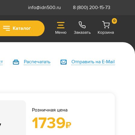
info@idn500.ru
8 (800) 200-15-73
0
Каталог
Меню
Заказать
Корзина
ст
Распечатать
Отправить на E-Mail
Розничная цена
1739
у
₽