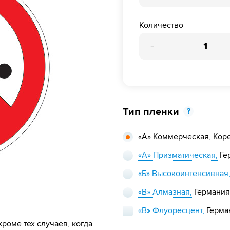
Количество
-
Тип пленки
?
«А» Коммерческая,
Кор
«А» Призматическая,
Ге
«Б» Высокоинтенсивная
«В» Алмазная,
Германия
«В» Флуоресцент,
Герма
роме тех случаев, когда