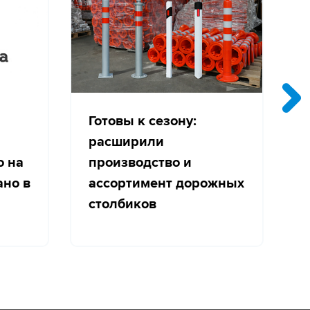
Готовы к сезону:
расширили
о на
производство и
с
ано в
ассортимент дорожных
столбиков