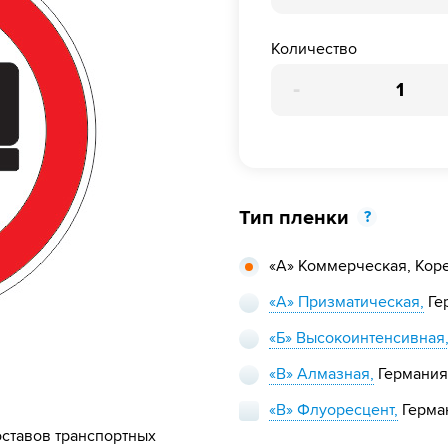
Количество
-
Тип пленки
?
«А» Коммерческая,
Кор
«А» Призматическая,
Ге
«Б» Высокоинтенсивная
«В» Алмазная,
Германия
«В» Флуоресцент,
Герма
ставов транспортных