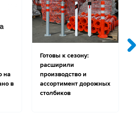
Готовы к сезону:
расширили
о на
производство и
с
ано в
ассортимент дорожных
столбиков