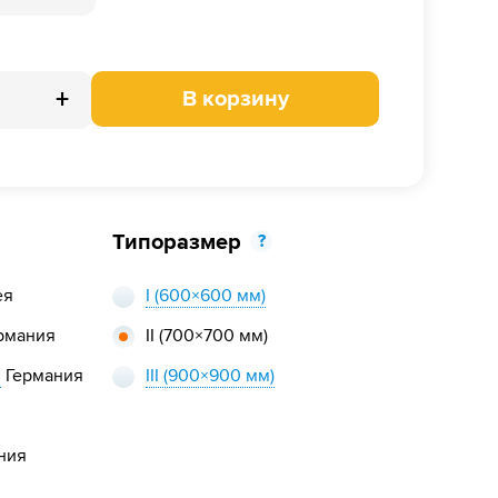
+
В корзину
Типоразмер
?
ея
I
(600×600 мм)
рмания
II
(700×700 мм)
,
Германия
III
(900×900 мм)
ния