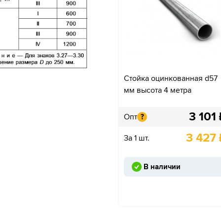
Стойка оцинкованная d57
мм высота 4 метра
3 101
Опт
?
3 427
За 1 шт.
В наличии