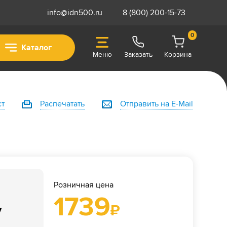
info@idn500.ru
8 (800) 200-15-73
0
Каталог
Меню
Заказать
Корзина
ст
Распечатать
Отправить на E-Mail
Розничная цена
1739
у
₽