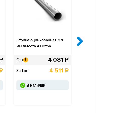
Стойка оцинкованная d76
Крепление «Ко
мм высота 4 метра
одностороннее»
₽
4 081
₽
Опт
Опт
?
?
₽
4 511
₽
За 1 шт.
За 1 шт.
В наличии
Под заказ