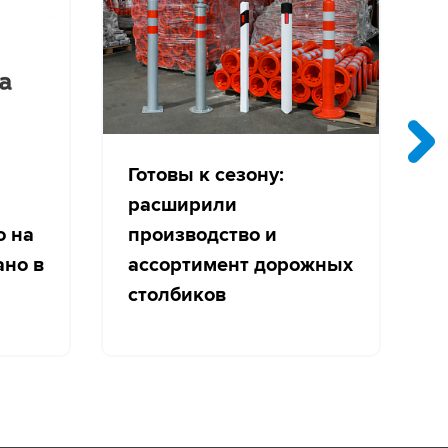
Готовы к сезону:
расширили
о на
производство и
с
ано в
ассортимент дорожных
столбиков