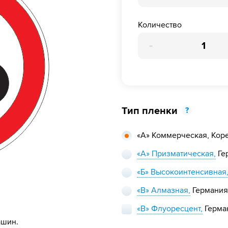
Количество
-
Тип пленки
?
«А» Коммерческая,
Кор
«А» Призматическая,
Ге
«Б» Высокоинтенсивная
«В» Алмазная,
Германия
«В» Флуоресцент,
Герма
ашин.