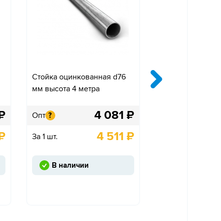
Стойка оцинкованная d76
Крепление «Ко
мм высота 4 метра
одностороннее»
₽
4 081
₽
Опт
Опт
?
?
₽
4 511
₽
За 1 шт.
За 1 шт.
В наличии
Под заказ