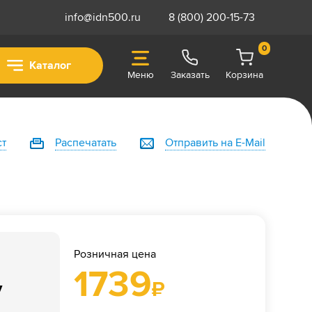
info@idn500.ru
8 (800) 200-15-73
0
Каталог
Меню
Заказать
Корзина
ст
Распечатать
Отправить на E-Mail
Розничная цена
1739
у
₽