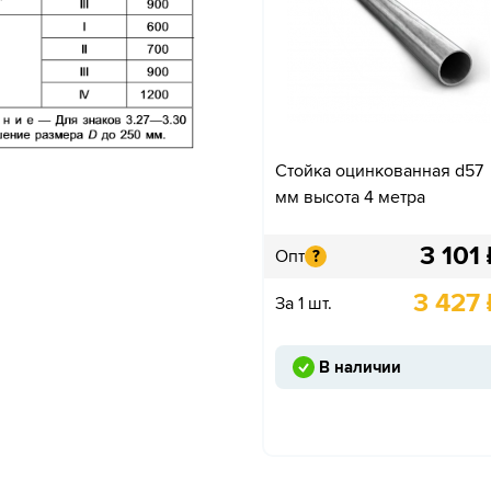
Стойка оцинкованная d57
мм высота 4 метра
3 101
Опт
?
3 427
За 1 шт.
В наличии