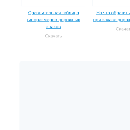
Сравнительная таблица
На что обратит
типоразмеров дорожных
при заказе доро
знаков
Скача
Скачать