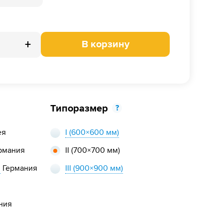
+
В корзину
Типоразмер
?
ея
I
(600×600 мм)
рмания
II
(700×700 мм)
,
Германия
III
(900×900 мм)
ния