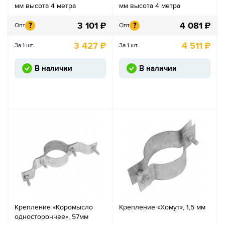
мм высота 4 метра
мм высота 4 метра
3 101
₽
4 081
₽
?
?
Опт
Опт
3 427
₽
4 511
₽
За 1 шт.
За 1 шт.
В наличии
В наличии
Крепление «Коромысло
Крепление «Хомут», 1,5 мм
одностороннее», 57мм