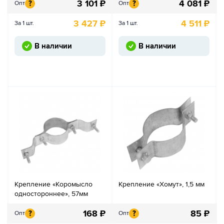
3 101
₽
4 081
₽
?
?
Опт
Опт
3 427
₽
4 511
₽
За 1 шт.
За 1 шт.
В наличии
В наличии
Крепление «Коромысло
Крепление «Хомут», 1,5 мм
одностороннее», 57мм
168
₽
85
₽
?
?
Опт
Опт