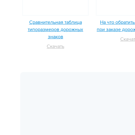
Сравнительная таблица
На что обратит
типоразмеров дорожных
при заказе доро
знаков
Скача
Скачать