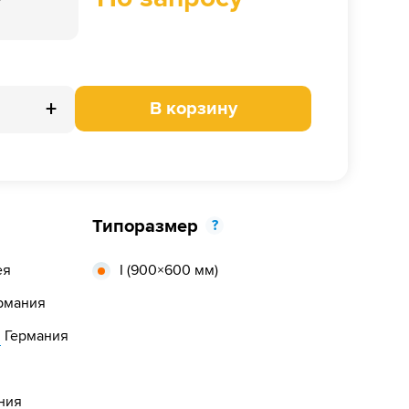
+
В корзину
Типоразмер
?
ея
I
(900×600 мм)
рмания
,
Германия
ния