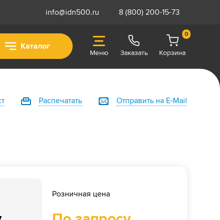
info@idn500.ru
8 (800) 200-15-73
0
Каталог
Меню
Заказать
Корзина
ст
Распечатать
Отправить на E-Mail
Розничная цена
у
По запросу