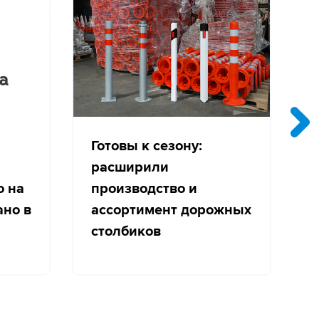
Готовы к сезону:
расширили
о на
производство и
с
ано в
ассортимент дорожных
столбиков