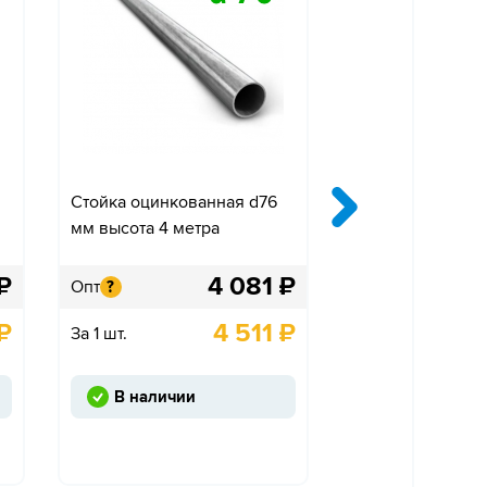
Стойка оцинкованная d76
Крепление «Ко
мм высота 4 метра
одностороннее»
₽
4 081
₽
Опт
Опт
?
?
₽
4 511
₽
За 1 шт.
За 1 шт.
В наличии
Под заказ