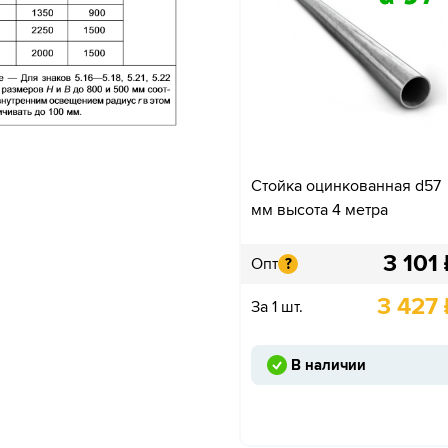
Стойка оцинкованная d57
мм высота 4 метра
3 101
Опт
?
3 427
За 1 шт.
В наличии