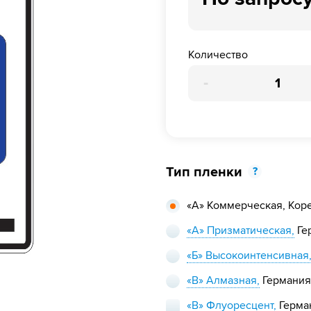
Количество
-
Тип пленки
?
«А» Коммерческая,
Кор
«А» Призматическая,
Ге
«Б» Высокоинтенсивная
«В» Алмазная,
Германия
«В» Флуоресцент,
Герма