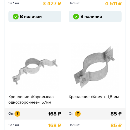
3 427
₽
4 511
₽
За 1 шт.
За 1 шт.
В наличии
В наличии
Крепление «Коромысло
Крепление «Хомут», 1,5 мм
одностороннее», 57мм
168
₽
85
₽
?
?
Опт
Опт
168
₽
85
₽
За 1 шт.
За 1 шт.