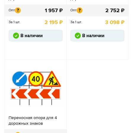
1 957
₽
2 752
₽
?
?
Опт
Опт
2 195
₽
3 098
₽
За 1 шт.
За 1 шт.
В наличии
В наличии
Переносная опора для 4
дорожных знаков