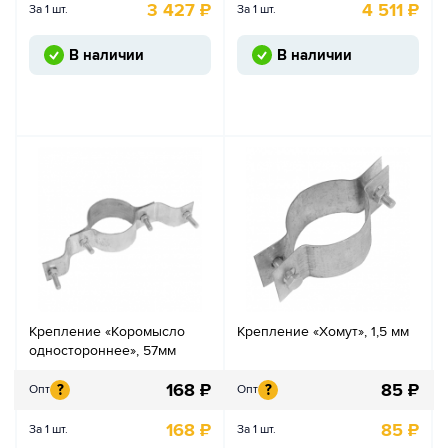
3 427
₽
4 511
₽
За 1 шт.
За 1 шт.
В наличии
В наличии
Крепление «Коромысло
Крепление «Хомут», 1,5 мм
одностороннее», 57мм
168
₽
85
₽
?
?
Опт
Опт
168
₽
85
₽
За 1 шт.
За 1 шт.