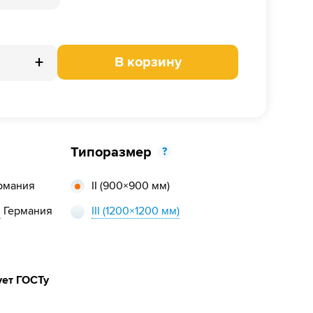
+
В корзину
Типоразмер
?
рмания
II
(900×900 мм)
,
Германия
III
(1200×1200 мм)
ует ГОСТу