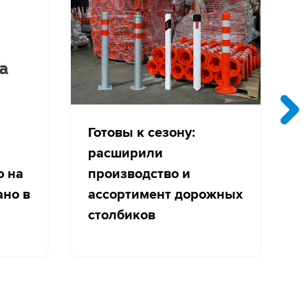
Готовы к сезону:
расширили
о на
производство и
с
ано в
ассортимент дорожных
столбиков