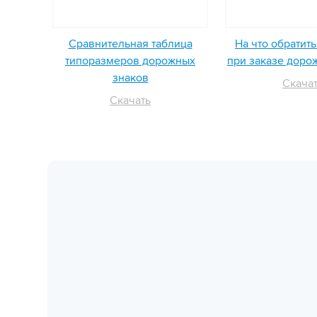
Сравнительная таблица
На что обратит
типоразмеров дорожных
при заказе доро
знаков
Скача
Скачать