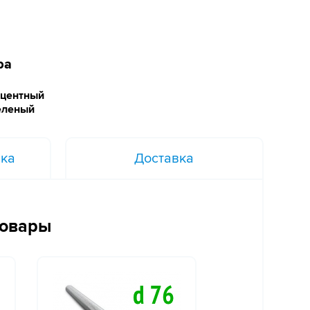
ра
центный
еленый
вка
Доставка
товары