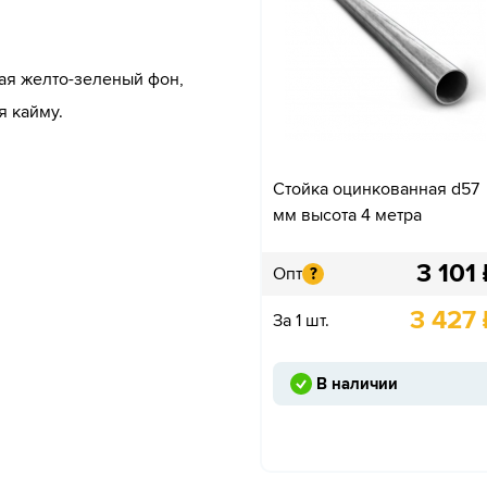
ая желто-зеленый фон,
я кайму.
Стойка оцинкованная d57
мм высота 4 метра
3 101
Опт
?
3 427
За 1 шт.
В наличии