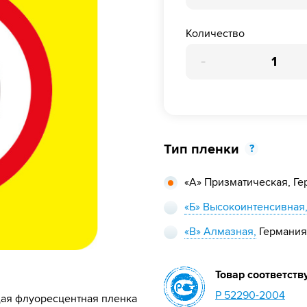
Количество
-
Тип пленки
?
«А» Призматическая,
Ге
«Б» Высокоинтенсивная
«В» Алмазная,
Германия
Товар соответств
Р 52290-2004
ая флуоресцентная пленка