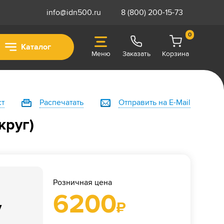
info@idn500.ru
8 (800) 200-15-73
0
Каталог
Меню
Заказать
Корзина
ст
Распечатать
Отправить на E-Mail
круг)
Розничная цена
6200
у
₽