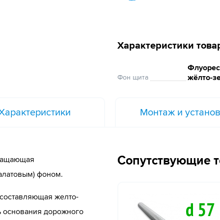
Характеристики това
Флуорес
жёлто-з
Фон щита
Характеристики
Монтаж и устано
Сопутствующие 
вращающая
салатовым) фоном.
 составляющая желто-
ь основания дорожного