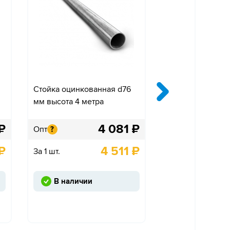
Стойка оцинкованная d76
Крепление «Ко
мм высота 4 метра
одностороннее»
₽
4 081
₽
Опт
Опт
?
?
₽
4 511
₽
За 1 шт.
За 1 шт.
В наличии
Под заказ