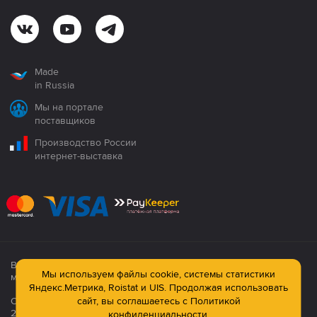
Made
in Russia
Мы на портале
поставщиков
Производство России
интернет-выставка
Все продукция сертифицирована. Использование
Мы используем файлы cookie, системы статистики
материалов сайта строго запрещено!
Яндекс.Метрика, Roistat и UIS. Продолжая использовать
сайт, вы соглашаетесь с
Политикой
Официальный сайт компании: © ООО ПК «Технология»,
2003—2026
конфиденциальности.