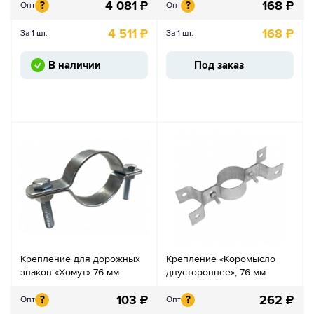
4 081
₽
168
₽
?
?
Опт
Опт
4 511
₽
168
₽
За 1 шт.
За 1 шт.
В наличии
Под заказ
Крепление для дорожных
Крепление «Коромысло
знаков «Хомут» 76 мм
двустороннее», 76 мм
103
₽
262
₽
?
?
Опт
Опт