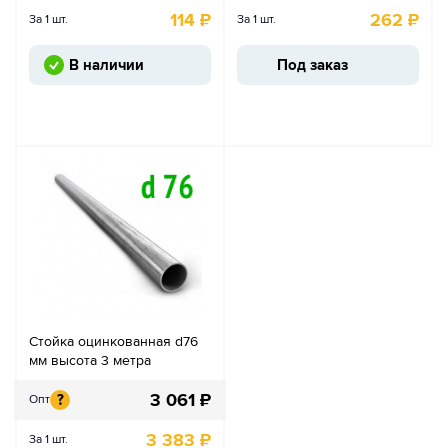
114
₽
262
₽
За 1 шт.
За 1 шт.
В наличии
Под заказ
Стойка оцинкованная d76
мм высота 3 метра
3 061
₽
?
Опт
3 383
₽
За 1 шт.