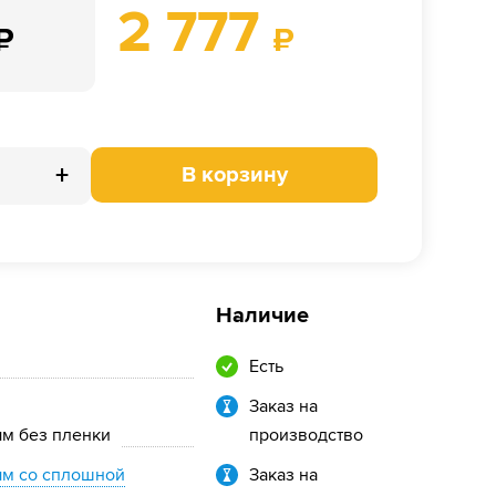
2 777
₽
₽
+
В корзину
Наличие
Есть
Заказ на
ым без пленки
производство
ым со сплошной
Заказ на