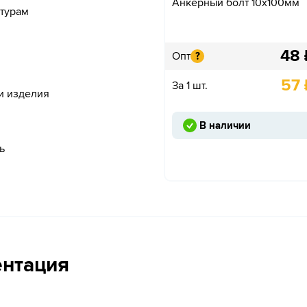
Анкерный болт 10х100мм
атурам
48
Опт
?
57
За 1 шт.
и изделия
В наличии
ь
ентация