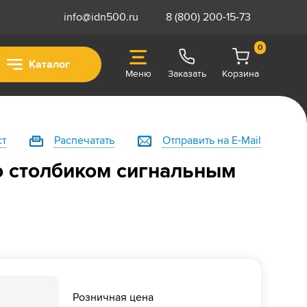
info@idn500.ru
8 (800) 200-15-73
0
Каталог
Меню
Заказать
Корзина
ст
Распечатать
Отправить на E-Mail
о столбиком сигнальным
Розничная цена