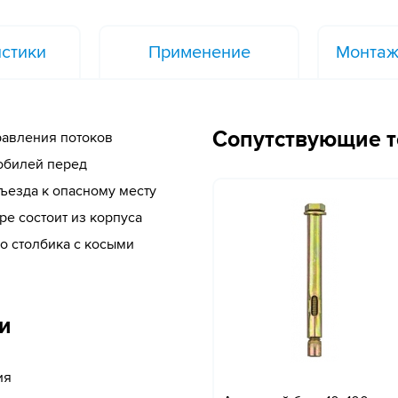
стики
Применение
Монтаж
Сопутствующие 
равления потоков
мобилей перед
ъезда к опасному месту
ре состоит из корпуса
о столбика c косыми
и
ия