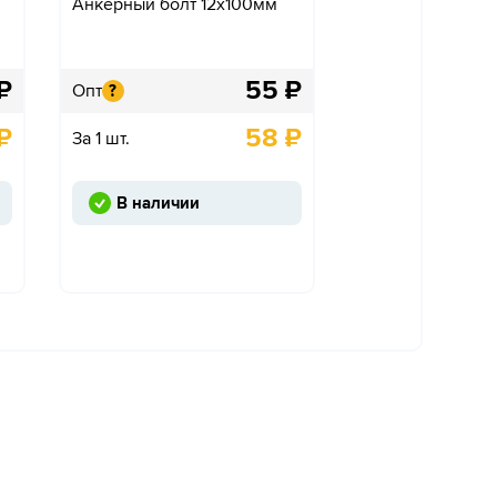
Анкерный болт 12х100мм
₽
55
₽
Опт
?
₽
58
₽
За 1 шт.
В наличии