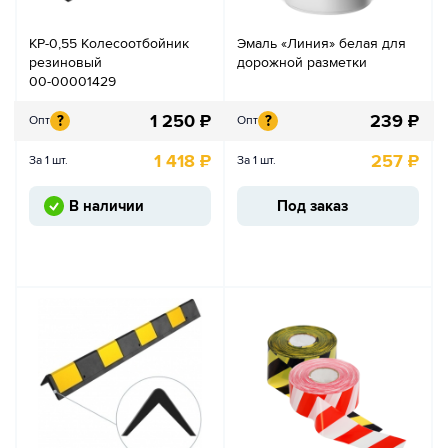
КР-0,55 Колесоотбойник
Эмаль «Линия» белая для
резиновый
дорожной разметки
00-00001429
1 250
₽
239
₽
?
?
Опт
Опт
1 418
₽
257
₽
За 1 шт.
За 1 шт.
В наличии
Под заказ