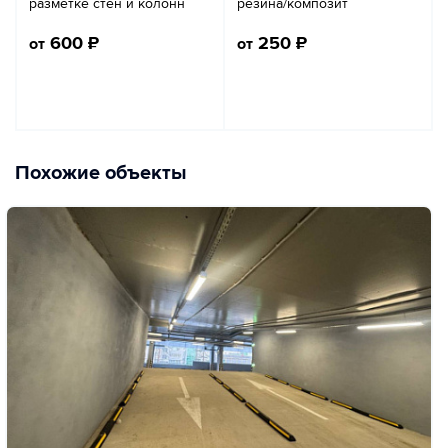
разметке стен и колонн
резина/композит
600
₽
250
₽
от
от
Похожие объекты