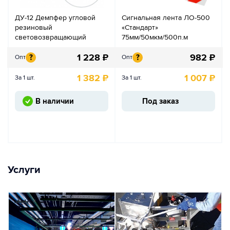
ДУ-12 Демпфер угловой
Сигнальная лента ЛО-500
резиновый
«Стандарт»
световозвращающий
75мм/50мкм/500п.м
1 228
₽
982
₽
?
?
Опт
Опт
1 382
₽
1 007
₽
За 1 шт.
За 1 шт.
В наличии
Под заказ
Услуги