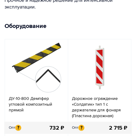
Прочное и надёжное решение для интенсивной
эксплуатации.
Оборудование
ДУ-10-800 Демпфер
Дорожное ограждение
угловой композитный
«Солдатик» тип 1 с
прямой
держателем для фонаря
(Пластина дорожная)
732
₽
2 715
₽
?
?
Опт
Опт