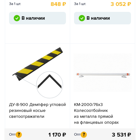
848
₽
3 052
₽
За 1 шт.
За 1 шт.
В наличии
В наличии
ДУ-8-900 Демпфер угловой
КМ-2000/76х3
резиновый косые
Колесоотбойник
светоотражатели
из металла прямой
на фланцевых опорах
1 170
₽
3 531
₽
?
?
Опт
Опт