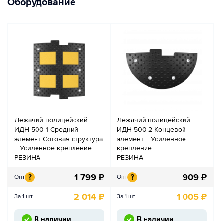
Оборудование
Лежачий полицейский
Лежачий полицейский
ИДН-500-1 Средний
ИДН-500-2 Концевой
элемент Сотовая структура
элемент + Усиленное
+ Усиленное крепление
крепление
РЕЗИНА
РЕЗИНА
1 799
₽
909
₽
?
?
Опт
Опт
2 014
₽
1 005
₽
За 1 шт.
За 1 шт.
В наличии
В наличии