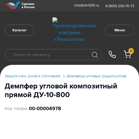
info@idn500.ru
8 (800) 200-15-73
Каталог
Меню
0
Защита стен, углов и стеллажей
Демпферы угловые (защита углов)
Демпфер угловой композитный
прямой ДУ-10-800
00-00004978
Код товара: