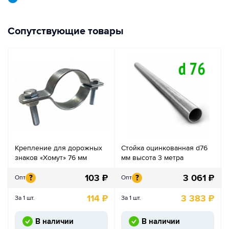
Сопутствующие товары
Крепление для дорожных
Стойка оцинкованная d76
знаков «Хомут» 76 мм
мм высота 3 метра
103
₽
3 061
₽
?
?
Опт
Опт
114
₽
3 383
₽
За 1 шт.
За 1 шт.
В наличии
В наличии