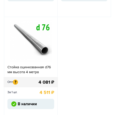
Стойка оцинкованная d76
мм высота 4 метра
4 081
₽
?
Опт
4 511
₽
За 1 шт.
В наличии