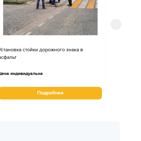
Установка стойки дорожного знака в
Установк
асфальт
Цена индивидуальна
Цена инд
Подробнее