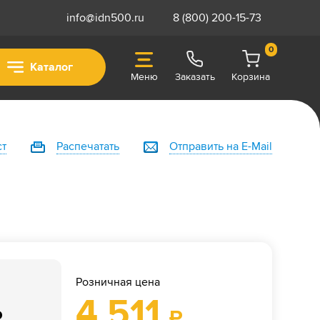
info@idn500.ru
8 (800) 200-15-73
0
Каталог
Меню
Заказать
Корзина
ст
Распечатать
Отправить на E-Mail
Розничная цена
4 511
₽
₽