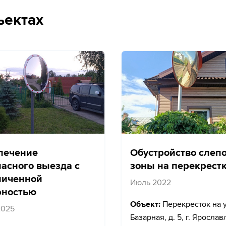
ъектах
печение
Обустройство слеп
пасного выезда с
зоны на перекрест
ниченной
Июль 2022
рностью
Объект:
Перекресток на у
2025
Базарная, д. 5, г. Ярослав