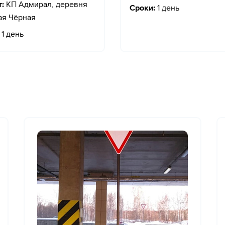
:
КП Адмирал, деревня
Сроки:
1 день
ая Чёрная
1 день