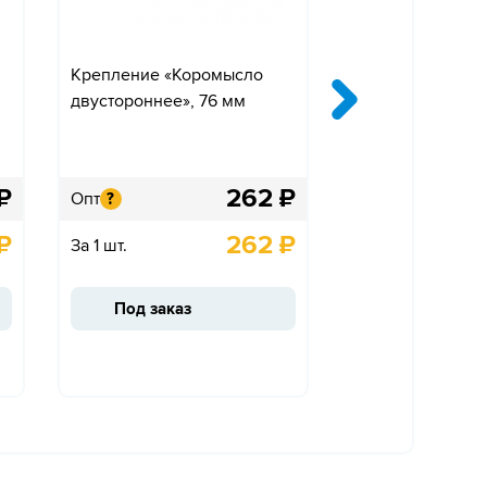
Крепление «Коромысло
Крепление «Ко
двустороннее», 76 мм
одностороннее»
₽
262
₽
Опт
Опт
?
?
₽
262
₽
За 1 шт.
За 1 шт.
Под заказ
Под заказ