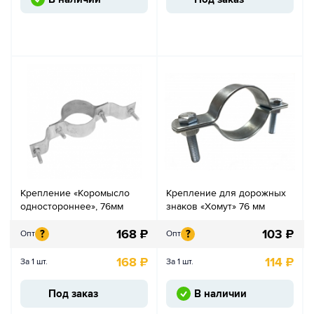
Крепление «Коромысло
Крепление для дорожных
одностороннее», 76мм
знаков «Хомут» 76 мм
168
₽
103
₽
?
?
Опт
Опт
168
₽
114
₽
За 1 шт.
За 1 шт.
Под заказ
В наличии