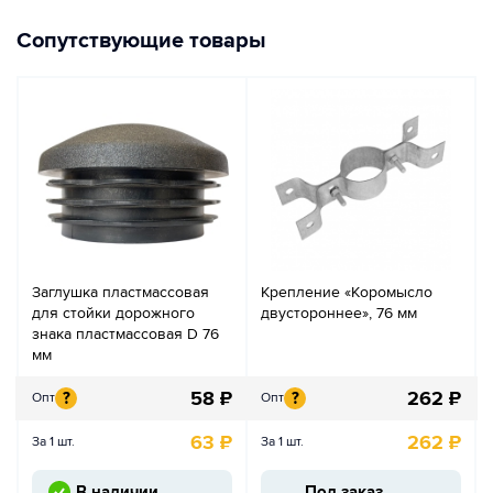
Сопутствующие товары
Заглушка пластмассовая
Крепление «Коромысло
для стойки дорожного
двустороннее», 76 мм
знака пластмассовая D 76
мм
58
₽
262
₽
?
?
Опт
Опт
63
₽
262
₽
За 1 шт.
За 1 шт.
В наличии
Под заказ