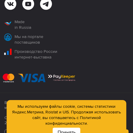
Made
in Russia
Мы на портале
поставщиков
Производство России
интернет-выставка
Все продукция сертифицирована. Использование
Мы используем файлы cookie, системы статистики
материалов сайта строго запрещено!
Яндекс.Метрика, Roistat и UIS. Продолжая использовать
сайт, вы соглашаетесь с
Политикой
Официальный сайт компании: © ООО ПК «Технология»,
2003—2026
конфиденциальности.
Принять