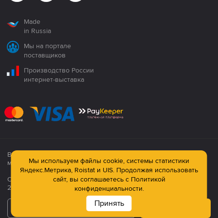
Made
in Russia
Мы на портале
поставщиков
Производство России
интернет-выставка
Все продукция сертифицирована. Использование
Мы используем файлы cookie, системы статистики
материалов сайта строго запрещено!
Яндекс.Метрика, Roistat и UIS. Продолжая использовать
Официальный сайт компании: © ООО ПК «Технология»,
сайт, вы соглашаетесь с
Политикой
2003—2026
конфиденциальности.
Принять
Подписаться