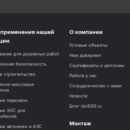
применения нашей
О компании
ции
Готовые объекты
вание для дорожных работ
Нам доверяют
енная безопасность
Сертификаты и дипломы
 строительство
Работа у нас
енно-массовые
Сотрудничество с нами
ятия
Новости
ие парковок
Блог idn500.ru
ие ЭЗС для
мобилей
Монтаж
ие автомоек и АЗС