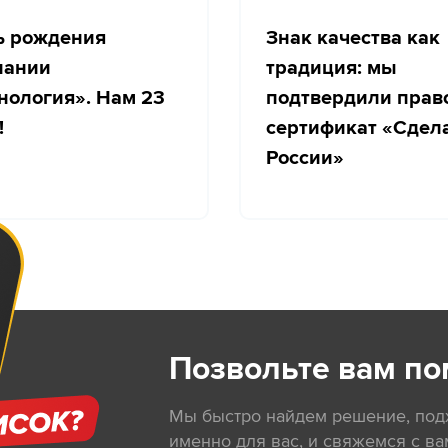
ь рождения
Знак качества как
пании
традиция: мы
нология». Нам 23
подтвердили прав
!
сертификат «Сдел
России»
Позвольте вам по
Мы быстро найдем решение, по
именно для вас, и свяжемся с ва