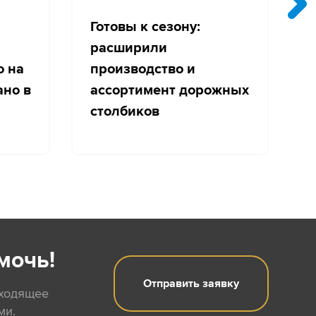
Готовы к сезону:
расширили
о на
производство и
с
ано в
ассортимент дорожных
столбиков
мочь!
Отправить заявку
дходящее
ми.