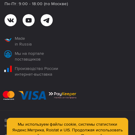
Пн-Пт: 9:00 - 18:00 (по Москве)
Made
in Russia
Мы на портале
поставщиков
Производство России
интернет-выставка
Все продукция сертифицирована. Использование
Мы используем файлы cookie, системы статистики
материалов сайта строго запрещено!
Яндекс.Метрика, Roistat и UIS. Продолжая использовать