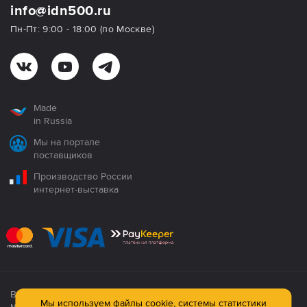
info@idn500.ru
Пн-Пт: 9:00 - 18:00 (по Москве)
Made
in Russia
Мы на портале
поставщиков
Производство России
интернет-выставка
Все продукция сертифицирована. Использование
Мы используем файлы cookie, системы статистики
материалов сайта строго запрещено!